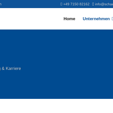
m
+49 7150 82162
info@schae
Home
Unternehmen
 & Karriere